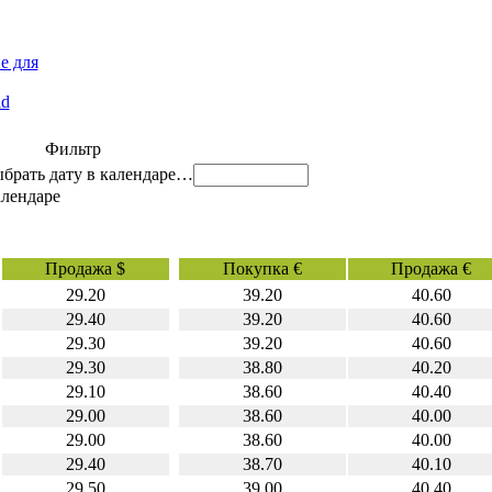
е для
id
Фильтр
…
Продажа $
Покупка €
Продажа €
29.20
39.20
40.60
29.40
39.20
40.60
29.30
39.20
40.60
29.30
38.80
40.20
29.10
38.60
40.40
29.00
38.60
40.00
29.00
38.60
40.00
29.40
38.70
40.10
29.50
39.00
40.40