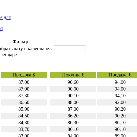
е для
id
Фильтр
…
Продажа $
Покупка €
Продажа €
87.00
90.60
94.00
87.00
90.00
94.00
87,30
90,10
94,10
86.60
88.00
92.00
85.00
87.00
90.20
84.50
86.20
90.20
84,30
86,30
86,10
83,70
86,10
90,10
83.00
84.90
89.90