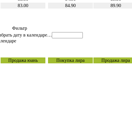
83.00
84.90
89.90
Фильтр
…
Продажа юань
Покупка лира
Продажа лира