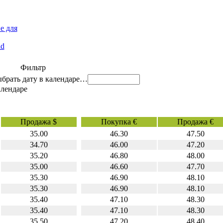
е для
id
Фильтр
…
Продажа $
Покупка €
Продажа €
35.00
46.30
47.50
34.70
46.00
47.20
35.20
46.80
48.00
35.00
46.60
47.70
35.30
46.90
48.10
35.30
46.90
48.10
35.40
47.10
48.30
35.40
47.10
48.30
35.50
47.20
48.40