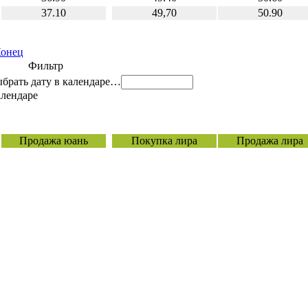
37.10
49,70
50.90
онец
Фильтр
…
Продажа юань
Покупка лира
Продажа лира