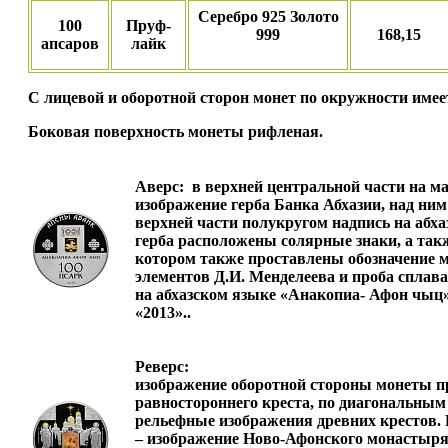
Серебро 925 Золото
100
Пруф-
999
168,15
апсаров
лайк
С лицевой и оборотной сторон монет по окружности име
Боковая поверхность монеты рифленая.
Аверс:
в верхней центральной части на ма
изображение герба Банка Абхазии, над ним
верхней части полукругом надпись на абх
герба расположены солярные знаки, а так
котором также проставлены обозначение м
элементов Д.И. Менделеева и проба сплава
на абхазском языке «Анакопиа- Афон чыц»,
«2013»..
Реверс:
изображение оборотной стороны монеты пр
равностороннего креста, по диагональным
рельефные изображения древних крестов. Н
– изображение Ново-Афонского монастыря 