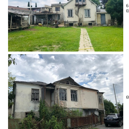
6
0
6