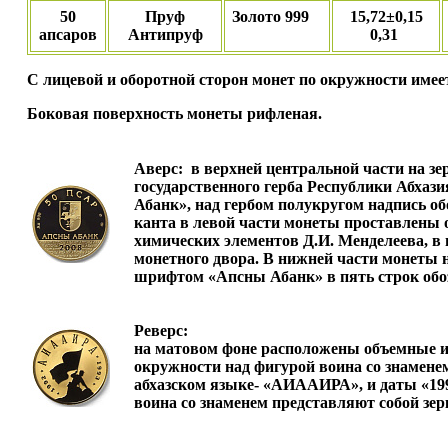
50
Пруф
Золото 999
15,72±0,15
апсаров
Антипруф
0,31
С лицевой и оборотной сторон монет по окружности име
Боковая поверхность монеты рифленая.
Аверс:
в верхней центральной части на зе
государственного герба Республики Абхази
Абанк», над гербом полукругом надпись о
канта в левой части монеты проставлены 
химических элементов Д.И. Менделеева, в
монетного двора. В нижней части монеты 
шрифтом «Апсны Абанк» в пять строк обоз
Реверс:
на матовом фоне расположены объемные и
окружности над фигурой воина со знамене
абхазском языке- «АИААИРА», и даты «199
воина со знаменем представляют собой зер