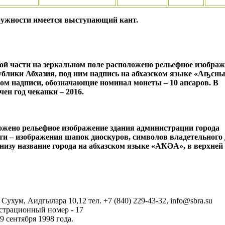
кружности имеется выступающий кант.
й части на зеркальном поле расположено рельефное изображ
публики Абхазия, под ним надпись на абхазском языке «Аҧсн
гом надписи, обозначающие номинал монеты – 10 апсаров. В
ен год чеканки – 2016.
ожено рельефное изображение здания администрации города
сти – изображения шапок диоскуров, символов владетельного
низу название города на абхазском языке «АҞӘА», в верхней
 Сухум, Аидгылара 10,12 тел. +7 (840) 229-43-32, info@sbra.su
страционный номер - 17
9 сентября 1998 года.