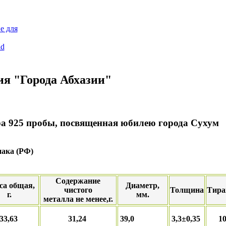
е для
id
ия "Города Абхазии"
а 925 пробы, посвященная юбилею города Сухум
нака (РФ)
Содержание
са общая,
Диаметр,
чистого
Толщина
Тира
г.
мм.
металла не менее,г.
33,63
31,24
39,0
3,3±0,35
1