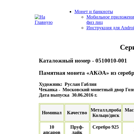
Монет и банкноты
Мобильное приложени
физ лиц
Инструкция для Andro
Сер
Каталожный номер - 0510010-001
Памятная монета «АҞӘА» из серебр
Художник: Руслан Габлия
Чеканка - Московский монетный двор Гоз
Дата выпуска 30.06.2016 г.
Металл,проба
Мас
Номинал
Качество
Кольцо/диск
10
Пруф-
Серебро 925
апсаров
лайк