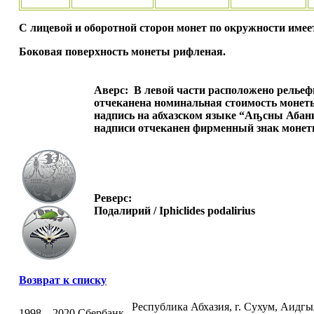
С лицевой и оборотной сторон монет по окружности име
Боковая поверхность монеты рифленая.
Аверс:
В левой части расположено рельефн
отчеканена номинальная стоимость монеты
надпись на абхазском языке “Аҧсны Абанк”
надписи отчеканен фирменный знак монет
Реверс:
Подалирий / Iphiclides podalirius
Возврат к списку
Республика Абхазия, г. Сухум, Аидгыла
1998 – 2020 Сбербанк