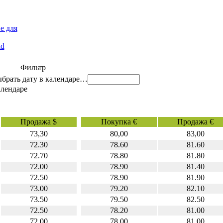
е для
id
Фильтр
…
Продажа $
Покупка €
Продажа €
73,30
80,00
83,00
72.30
78.60
81.60
72.70
78.80
81.80
72.00
78.90
81.40
72.50
78.90
81.90
73.00
79.20
82.10
73.50
79.50
82.50
72.50
78.20
81.00
72.00
78.00
81.00