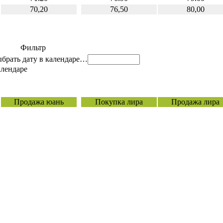
70,20
76,50
80,00
Фильтр
…
Продажа юань
Покупка лира
Продажа лира