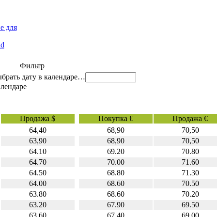
е для
id
Фильтр
…
Продажа $
Покупка €
Продажа €
64,40
68,90
70,50
63,90
68,90
70,50
64.10
69.20
70.80
64.70
70.00
71.60
64.50
68.80
71.30
64.00
68.60
70.50
63.80
68.60
70.20
63.20
67.90
69.50
63.60
67.40
69.00