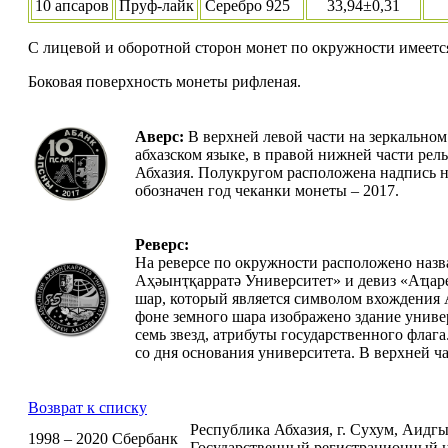
10 апсаров
Пруф-лайк
Серебро 925
33,94±0,31
С лицевой и оборотной сторон монет по окружности имеет
Боковая поверхность монеты рифленая.
Аверс:
В верхней левой части на зеркально
абхазском языке, в правой нижней части рел
Абхазия. Полукругом расположена надпись н
обозначен год чеканки монеты – 2017.
Реверс:
На реверсе по окружности расположено назв
Аҳәынҭқарратә Университет» и девиз «Аҵаре
шар, который является символом вхождения
фоне земного шара изображено здание универ
семь звезд, атрибуты государственного флага
со дня основания университета. В верхней ч
Возврат к списку
Республика Абхазия, г. Сухум, Аидгыл
1998 – 2020 Сбербанк
Государственный регистрационный н