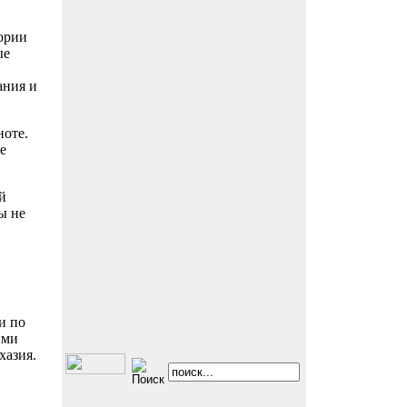
ории
ые
ания и
ноте.
е
й
ы не
и по
ими
хазия.