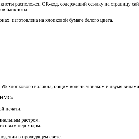
нкноты расположен QR-код, содержащий ссылку на страницу сай
ов банкноты.
нах, изготовлена на хлопковой бумаге белого цвета.
 25% хлопкового волокна, общим водяным знаком и двумя видам
«НМС».
й печати.
циальным растром.
исовым переходом.
юдении в проходящем свете.