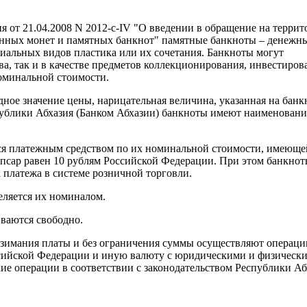
я от 21.04.2008 N 2012-с-IV "О введении в обращение на террит
нных монет и памятных банкнот" памятные банкноты – денежн
циальных видов пластика или их сочетания. Банкноты могут
ва, так и в качестве предметов коллекционирования, инвестиров
оминальной стоимости.
дное значение цены, нарицательная величина, указанная на банк
блики Абхазия (Банком Абхазии) банкноты имеют наименовани
я платежным средством по их номинальной стоимости, имеюще
апсар равен 10 рублям Российской Федерации. При этом банкнот
а платежа в системе розничной торговли.
еляется их номиналом.
ваются свободно.
взимания платы и без ограничения суммы осуществляют операци
ссийской Федерации и иную валюту с юридическими и физическ
ие операции в соответствии с законодательством Республики Аб