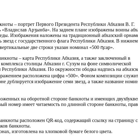
ноты – портрет Первого Президента Республики Абхазия В. Г.
 «Владислав Арӡынба». На заднем плане изображены воины абх
ды. Изображения наложены на традиционный абхазский орнаме
 звезд с государственного флага Республики Абхазия. В нижнем
 вертикальные две строки указан номинал «500 ԥсар».
нкноты – карта Республики Абхазия, а также заключенный в
 комплекса столицы Абхазии г. Сухум на фоне символической
 Республики Абхазия. По окружности ободка надпись на абхазс
ображением расположена цифра «500». Фоном композиции служи
е дублируется изображение семи звезд, а также название номин
оложенных на оборотной стороне банкноты и имеющих двухбукве
евый номер имеет читаемость по длинной стороне банкноты, пра
банкноты расположен QR-код, содержащий ссылку на страницу с
ков банкноты.
нах, изготовлена на хлопковой бумаге белого цвета.