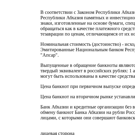
В соответствии с Законом Республики Абхази
Республики Абхазия памятных и инвестицио
знаки, изготовленные на основе бумаги, спе
обращаться как в качестве платежного средст
тезаврации по ценам, отличающимся от их н
Номинальная стоимость (достоинство) - исхо
Эмитированные Национальным банком Респу
"Апсар".
Выпущенные в обращение банкноты являютс
твердый эквивалент в российских рублях: 1 
могут быть использованы в качестве средств
Цена банкнот при первичном выпуске опред
Цена банкнот на вторичном рынке устанавли
Банк Абхазии и кредитные организации без 
обмену банкнот Банка Абхазии на рубли Ро
лицами, с которыми они совершают банковск
лицевая сторона