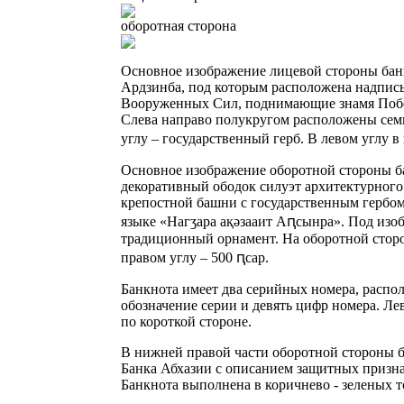
оборотная сторона
Основное изображение лицевой стороны банк
Ардзинба, под которым расположена надпись
Вооруженных Сил, поднимающие знамя Побе
Слева направо полукругом расположены семь
углу – государственный герб. В левом углу в
Основное изображение оборотной стороны ба
декоративный ободок силуэт архитектурного
крепостной башни с государственным гербом
языке «Нагӡара ақәзааит Аԥсынра». Под из
традиционный орнамент. На оборотной сторон
правом углу – 500 ԥсар.
Банкнота имеет два серийных номера, расп
обозначение серии и девять цифр номера. Л
по короткой стороне.
В нижней правой части оборотной стороны 
Банка Абхазии с описанием защитных призна
Банкнота выполнена в коричнево - зеленых то