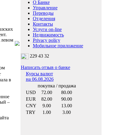
О Банке
Управление
Переводы
Отделения
Контакты
азских
Услуги on-line
нт.
Недвижимость
 левом
Privacy policy
Мобильное приложение
229 43 32
Написать отзыв о банке
ком
Курсы валют
т
на 06.08.2026
ала в
покупка / продажа
USD
72.00
80.00
нное
EUR
82.00
90.00
вый –
CNY
9.00
13.00
TRY
1.00
3.00
айта