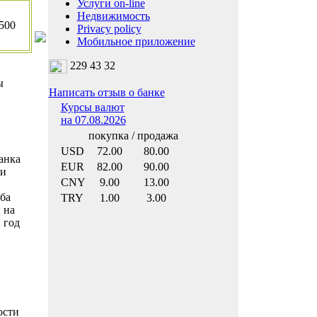
Услуги on-line
Недвижимость
00
Privacy policy
Мобильное приложение
229 43 32
ы
Написать отзыв о банке
Курсы валют
на 07.08.2026
покупка / продажа
USD
72.00
80.00
анка
EUR
82.00
90.00
си
CNY
9.00
13.00
ба
TRY
1.00
3.00
 на
 год
ости