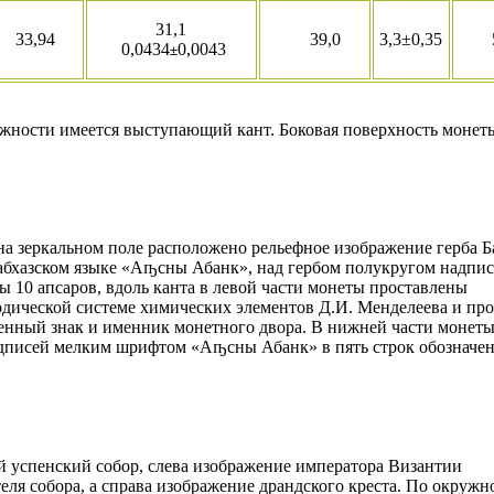
31,1
3,94
39,0
3,3±0,35
5
0,0434
0,0043
±
ужности имеется выступающий кант. Боковая поверхность монет
на зеркальном поле расположено рельефное изображение герба Б
 абхазском языке «Аҧсны Абанк», над гербом полукругом надпи
 10 апсаров, вдоль канта в левой части монеты проставлены
одической системе химических элементов Д.И. Менделеева и про
менный знак и именник монетного двора. В нижней части монеты
дписей мелким шрифтом «Аҧсны Абанк» в пять строк обозначен
й успенский собор, слева изображение императора Византии
ля собора, а справа изображение драндского креста. По окружн