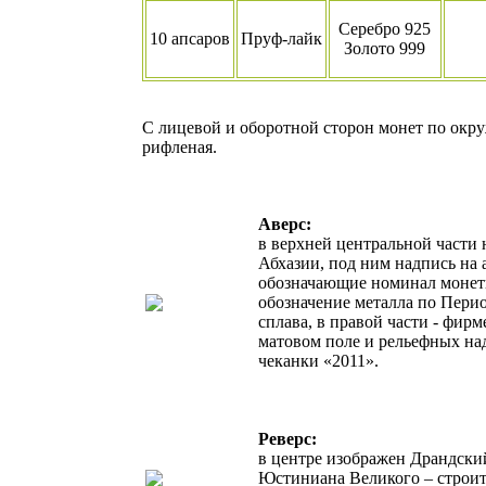
Серебро 925
10 апсаров
Пруф-лайк
3
Золото 999
С лицевой и оборотной сторон монет по окр
рифленая.
Аверс:
в верхней центральной части 
Абхазии, под ним надпись на
обозначающие номинал монеты
обозначение металла по Пери
сплава, в правой части - фир
матовом поле и рельефных на
чеканки «2011».
Реверс:
в центре изображен Драндски
Юстиниана Великого – строите