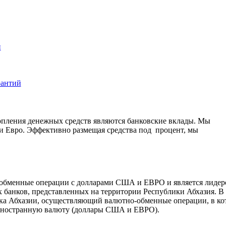
и
рантий
опления денежных средств являются банковские вклады. Мы
и Евро. Эффективно размещая средства под процент, мы
обменные операции с долларами США и ЕВРО и является лидер
х банков, представленных на территории Республики Абхазия. В
нка Абхазии, осуществляющий валютно-обменные операции, в ко
 иностранную валюту (доллары США и ЕВРО).